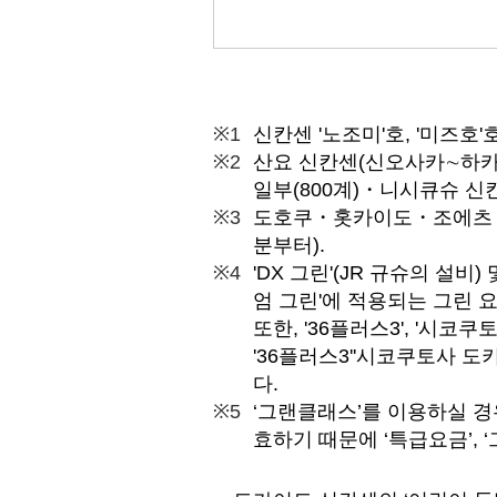
신칸센 '노조미'호, '미즈호
산요 신칸센(신오사카∼하카타
일부(800계)・니시큐슈 신
도호쿠・홋카이도・조에츠・호쿠
분부터).
'DX 그린'(JR 규슈의 설비
엄 그린'에 적용되는 그린 
또한, '36플러스3', '
'36플러스3''시코쿠토사 
다.
‘그랜클래스’를 이용하실 경
효하기 때문에 ‘특급요금’,