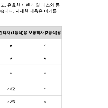
 구입하고, 유효한 재팬 레일 패스와 동
있습니다. 자세한 내용은
여기
를
린객차 (1등석)용
보통객차 (2등석)용
★
×
★
★
＊
＊
○※2
＊
○※3
○