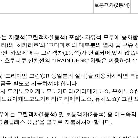
보통객차(2등석)
'호는 지정석(그린객차(1등석) 포함)· 자유석 모두에 승차할
)의 ‘히카리호’와 ‘고다마호’의 대부분의 열차 및 규슈 신
칸센 ‘카모메’에는 그린객차(1등석)가 연결되어 있지 않습
리쿠 신칸센의 "TRAIN DESK" 차량은 이용하실 수 없
) 및 '프리미엄 그린'(JR 동일본의 설비)을 이용하시려면 특급
요금을 별도로 지불하셔야 합니다.
시코쿠토사 도키노요아케노모노가타리(기라메키노쇼, 유히노쇼)
도키노요아케노모노가타리(기라메키노쇼, 유히노쇼)' 그린
우에는 그린객차(1등석) 및 보통객차(2등석) 중 어느쪽
 ‘그랜클래스 요금’을 별도로 지불하셔야 합니다.