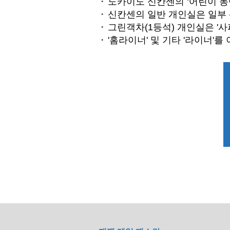
도카이도 신칸센의 ‘어린이 동반
신칸센의 일반 개인실은 일부 
그린객차(1등석) 개인실은 '
'홈라이너' 및 기타 '라이너'