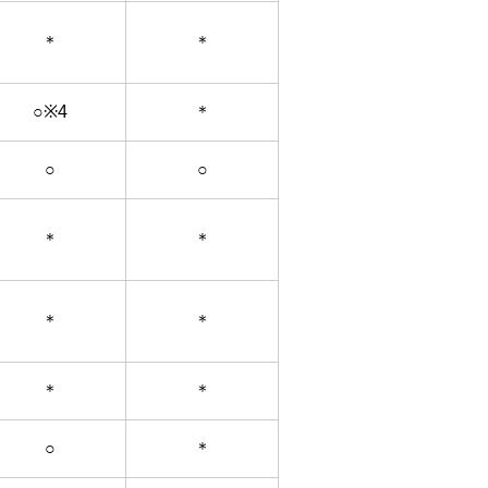
＊
＊
○※4
＊
○
○
＊
＊
＊
＊
＊
＊
○
＊