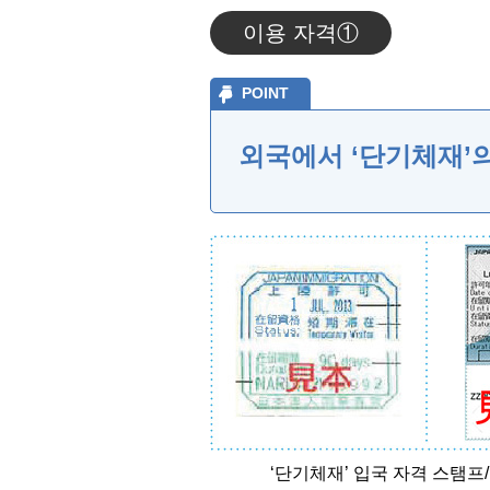
이용 자격①
POINT
외국에서 ‘단기체재’
‘단기체재’ 입국 자격 스탬프