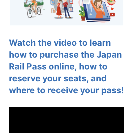
Watch the video to learn
how to purchase the Japan
Rail Pass online, how to
reserve your seats, and
where to receive your pass!