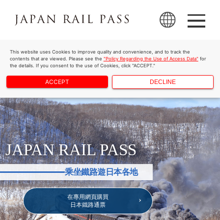
This website uses Cookies to improve quality and convenience, and to track the
contents that are viewed. Please see the
"Policy Regarding the Use of Access Data"
for
the details. If you consent to the use of Cookies, click "ACCEPT."
ACCEPT
DECLINE
JAPAN RAIL PASS
乘坐鐵路遊日本各地
在專用網頁購買
日本鐵路通票