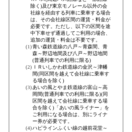
除く)及び東京モノレール以外の会
社線を経由する列車に乗車する場合
は、その会社線区間の運賃・料金が
必要です。ただし、以下の区間を途
中下車せず通過してご利用の場合、
追加の運賃・料金は不要です。
青い森鉄道線の八戸～青森間、青
森～野辺地間及び八戸～野辺地間
(普通列車での利用に限る)
ＩＲいしかわ鉄道線の金沢～津幡
間(同区間を越えて会社線に乗車す
る場合を除く)
あいの風とやま鉄道線の富山～高
岡間(普通列車での利用に限る)(同
区間を越えて会社線に乗車する場
合を除く)「あいの風ライナー」を
ご利用になる場合は、別にライナ
ー券が必要です。
ハピラインふくい線の越前花堂～