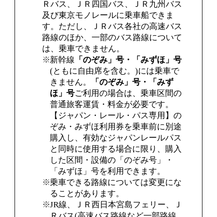
Ｒバス、ＪＲ四国バス、ＪＲ九州バス
及び東京モノレールに乗車船できま
す。ただし、ＪＲバス各社の高速バス
路線のほか、一部のバス路線について
は、乗車できません。
新幹線
「のぞみ」号・「みずほ」号
(ともに自由席を含む。)には乗車で
きません。
「のぞみ」号・「みず
ほ」号
ご利用の場合は、乗車区間の
普通旅客運賃・料金が必要です。
【ジャパン・レール・パス専用】の
ぞみ・みずほ利用券を乗車前に別途
購入し、有効なジャパンレールパス
と同時に使用する場合に限り、購入
した区間・設備の「のぞみ号」・
「みずほ」号を利用できます。
乗車できる路線については変更にな
ることがあります。
JR線、ＪＲ西日本宮島フェリー、Ｊ
Ｒバス(高速バス路線など一部路線