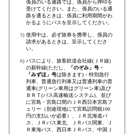
係員のいる通路では、係員から押印を
受けてください。また、係員のいる通
路を通るときは、係員に利用期間がわ
かるようにパスを呈示してください。
使用中は、必ず旅券を携帯し、係員の
請求があるときは、呈示してくださ
い。
パスにより、旅客鉄道会社線(ＪＲ線)
の新幹線(ただし、
「のぞみ」号・
「みずほ」号
は除きます)・特別急行
列車、普通急行列車又は普通列車の普
通車(グリーン車用はグリーン車)及び
ＢＲＴ(バス高速輸送システム)、並び
に宮島・宮島口間のＪＲ西日本宮島フ
ェリー（別途現地にて宮島訪問税100
円の支払いが必要）、ＪＲ北海道バ
ス、ＪＲバス東北、ＪＲバス関東、Ｊ
Ｒ東海バス、西日本ＪＲバス、中国Ｊ